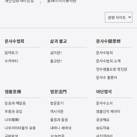
개인정보처리방침
홈페이지이용약관
문사수법회
삶과 불교
문사수聞思修
달마토크
삶이란?
문사수법회
수카바티
불교란?
문사수법회 소개
전수염불도량 정진원
문사수 출판사
염불念佛
법문法門
야단법석
믿음과 깨달음
법문듣기
문사수소식
부름과 응답
여시아문
염불인의 메아리
나무南無!
물음과 들음
궁금해요
나무아미타불의 묘용
내바니 세바네
보도자료
극락왕생
오!늘법문
사진갤러리