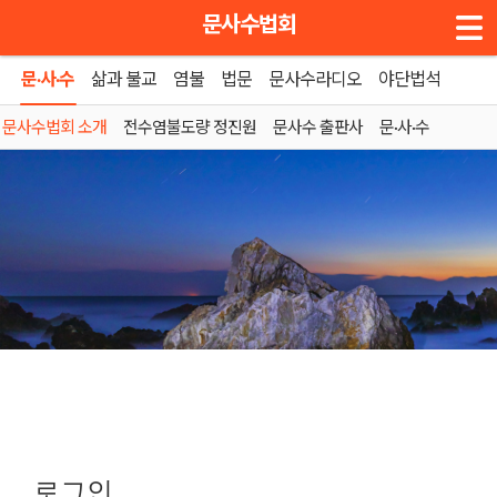
메뉴 건너뛰기
문사수법회
문·사·수
삶과 불교
염불
법문
문사수라디오
야단법석
문사수법회 소개
전수염불도량 정진원
문사수 출판사
문·사·수
로그인