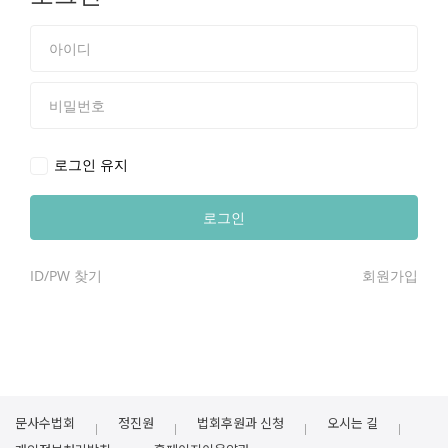
로그인 유지
ID/PW 찾기
회원가입
문사수법회
정진원
법회후원과 신청
오시는 길