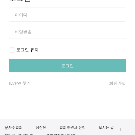
로그인 유지
ID/PW 찾기
회원가입
문사수법회
정진원
법회후원과 신청
오시는 길