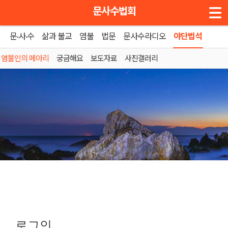
메뉴 건너뛰기
문사수법회
문·사·수
삶과 불교
염불
법문
문사수라디오
야단법석
염불인의 메아리
궁금해요
보도자료
사진갤러리
로그인