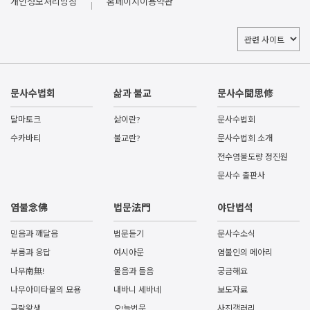
개인정보처리방침
홈페이지이용약관
문사수법회
삶과 불교
문사수聞思修
달마토크
삶이란?
문사수법회
수카바티
불교란?
문사수법회 소개
전수염불도량 정진원
문사수 출판사
염불念佛
법문法門
야단법석
믿음과 깨달음
법문듣기
문사수소식
부름과 응답
여시아문
염불인의 메아리
나무南無!
물음과 들음
궁금해요
나무아미타불의 묘용
내바니 세바네
보도자료
극락왕생
오!늘법문
사진갤러리