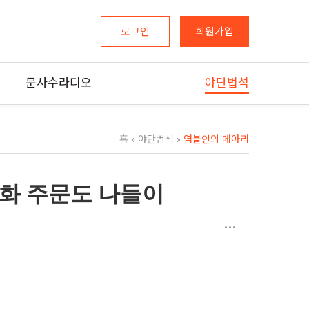
로그인
회원가입
문사수라디오
야단법석
홈
»
야단법석
»
염불인의 메아리
화 주문도 나들이