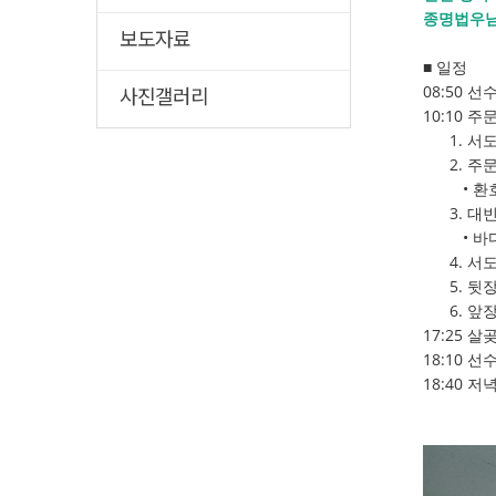
종명법우님
보도자료
■ 일정
08:50 
사진갤러리
10:10 
1. 서도
2. 주문
• 환호식
3. 대
• 바다카
4. 서도 
5. 뒷장술
6. 앞장
17:25 
18:10 
18:40 저