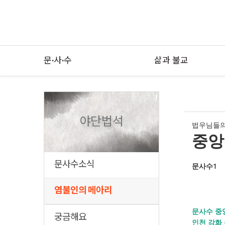
문·사·수
삶과 불교
야단법석
법우님들의
중앙
문사수소식
문사수1
염불인의 메아리
문사수 중앙
궁금해요
인천 강화