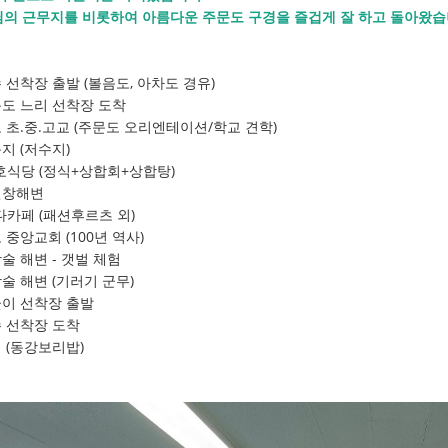
의 근무지를 비롯하여 아름다운 주문도 구경을 즐겁게 잘 하고 돌아왔습
선수 선착장 출발 (볼음도, 아차도 경유)
주문도 느리 선착장 도착
 초.중.고교 (주문도 오리엔테이션/학교 견학)
지 (저수지)
당 (정식+상합회+상합탕)
빈창해변
페 (패션후르츠 외)
중앙교회 (100년 역사)
 해변 - 갯벌 체험
술 해변 (기러기 군무)
살곶이 선착장 출발
선수 선착장 도착
녁 (동강보리밥)