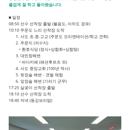
즐겁게 잘 하고 돌아왔습니다.
■ 일정
08:50 선수 선착장 출발 (볼음도, 아차도 경유)
10:10 주문도 느리 선착장 도착
1. 서도 초.중.고교 (주문도 오리엔테이션/학교 견학)
2. 주문지 (저수지)
• 환호식당 (정식+상합회+상합탕)
3. 대빈창해변
• 바다카페 (패션후르츠 외)
4. 서도 중앙교회 (100년 역사)
5. 뒷장술 해변 - 갯벌 체험
6. 앞장술 해변 (기러기 군무)
17:25 살곶이 선착장 출발
18:10 선수 선착장 도착
18:40 저녁 (동강보리밥)