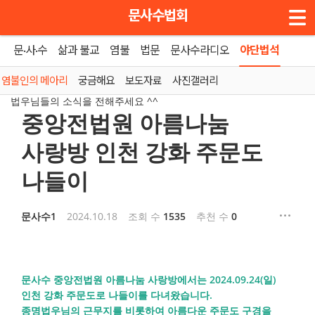
메뉴 건너뛰기
문사수법회
문·사·수
삶과 불교
염불
법문
문사수라디오
야단법석
홈
»
염불인의 메아리
염불인의 메아리
궁금해요
보도자료
사진갤러리
법우님들의 소식을 전해주세요 ^^
중앙전법원 아름나눔
사랑방 인천 강화 주문도
나들이
문사수1
2024.10.18
조회 수
1535
추천 수
0
문사수 중앙전법원 아름나눔 사랑방에서는 2024.09.24(일)
인천 강화 주문도로 나들이를 다녀왔습니다.
종명법우님의 근무지를 비롯하여 아름다운 주문도 구경을