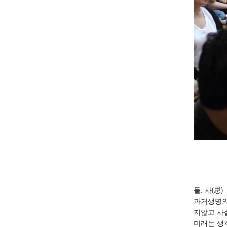
둘. 사(思)
과거생명의
지않고 사실
미래는 생