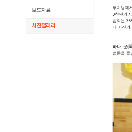
부처님께서
보도자료
3천년의 
법회는 3
사진갤러리
나 자신의
하나, 문(聞
법문을 들