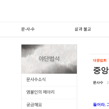
문·사·수
삶과 불교
야단법석
대중법회
중앙
문사수소식
문사수
2
염불인의 메아리
들어라, 
궁금해요