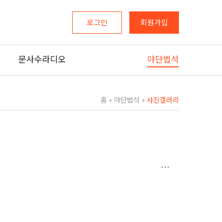
로그인
회원가입
문사수라디오
야단법석
홈
»
야단법석
»
사진갤러리