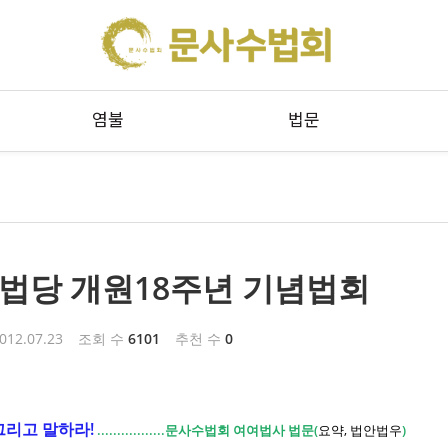
메뉴 건너뛰기
염불
법문
법당 개원18주년 기념법회
012.07.23
조회 수
6101
추천 수
0
그리고 말하라!
.................문사수법회 여여법사 법문(
요약, 법안법우
)