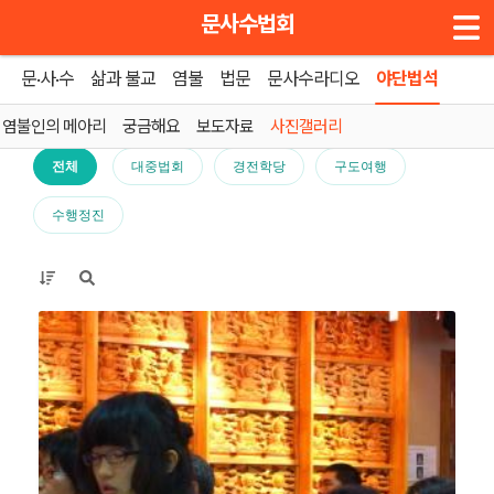
메뉴 건너뛰기
문사수법회
문·사·수
삶과 불교
염불
법문
문사수라디오
야단법석
홈
»
사진갤러리
염불인의 메아리
궁금해요
보도자료
사진갤러리
전체
대중법회
경전학당
구도여행
수행정진