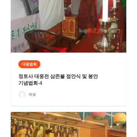
대중법회
정토사 대웅전 삼존불 점안식 및 봉안
기념법회-4
지오