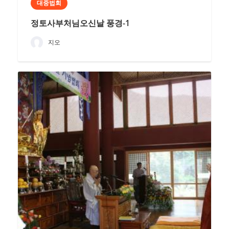
대중법회
정토사부처님오신날 풍경-1
지오