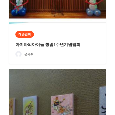
대중법회
아미타의아이들 창립1주년기념법회
문사수