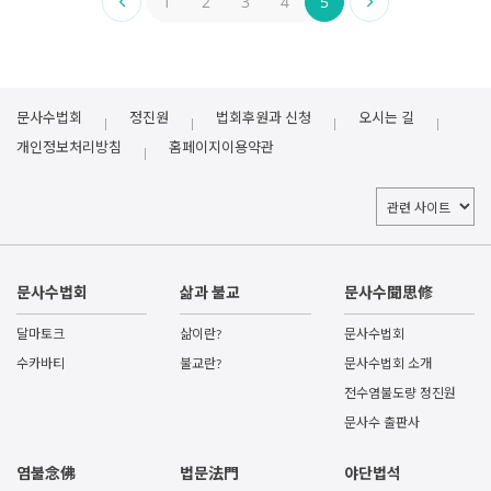
1
2
3
4
5
문사수법회
정진원
법회후원과 신청
오시는 길
개인정보처리방침
홈페이지이용약관
문사수법회
삶과 불교
문사수聞思修
달마토크
삶이란?
문사수법회
수카바티
불교란?
문사수법회 소개
전수염불도량 정진원
문사수 출판사
염불念佛
법문法門
야단법석