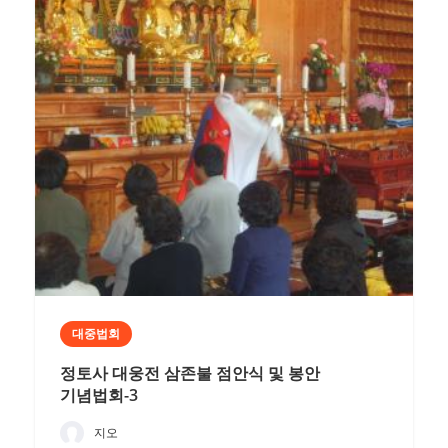
대중법회
정토사 대웅전 삼존불 점안식 및 봉안
기념법회-3
지오