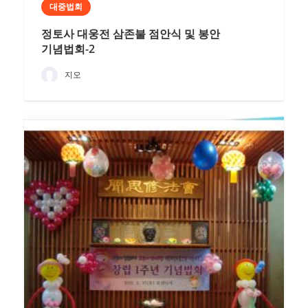
대중법회
정토사 대웅전 삼존불 점안식 및 봉안
기념법회-2
지오