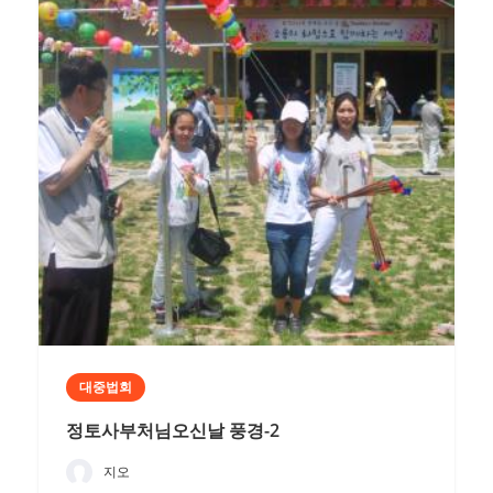
대중법회
정토사부처님오신날 풍경-2
지오