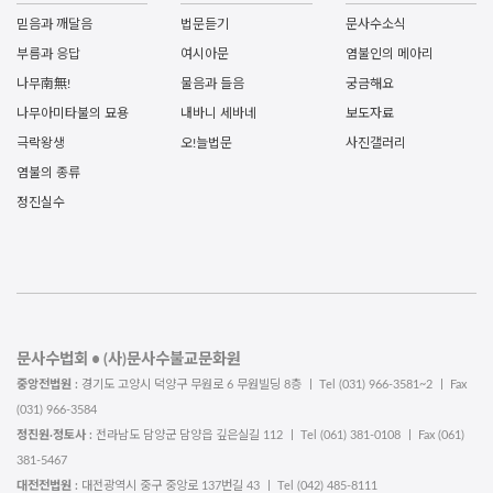
믿음과 깨달음
법문듣기
문사수소식
부름과 응답
여시아문
염불인의 메아리
나무南無!
물음과 들음
궁금해요
나무아미타불의 묘용
내바니 세바네
보도자료
극락왕생
오!늘법문
사진갤러리
염불의 종류
정진실수
문사수법회 • (사)문사수불교문화원
중앙전법원 :
경기도 고양시 덕양구 무원로 6 무원빌딩 8층 ㅣ Tel (031) 966-3581~2 ㅣ Fax
(031) 966-3584
정진원·정토사 :
전라남도 담양군 담양읍 깊은실길 112 ㅣ Tel (061) 381-0108 ㅣ Fax (061)
381-5467
대전전법원 :
대전광역시 중구 중앙로 137번길 43 ㅣ Tel (042) 485-8111