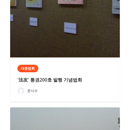
대중법회
'法友' 통권200호 발행 기념법회
문사수