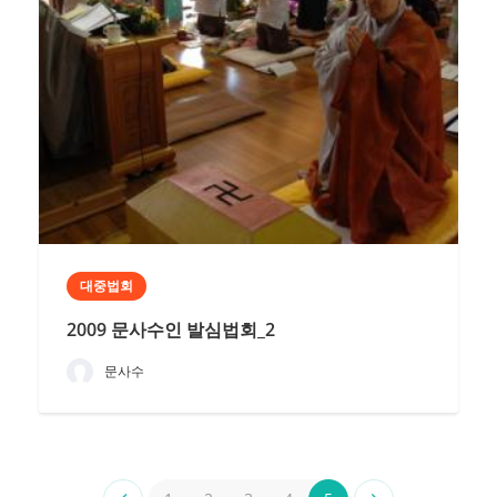
대중법회
2009 문사수인 발심법회_2
문사수