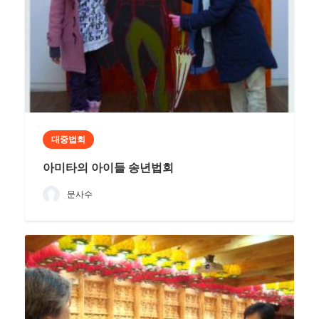
대중법회
아미타의 아이들 송년법회
문사수