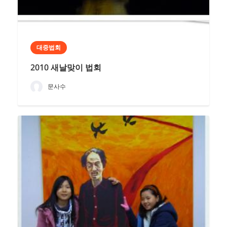
대중법회
2010 새날맞이 법회
문사수