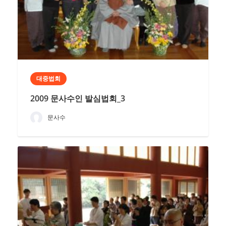
대중법회
2009 문사수인 발심법회_3
문사수