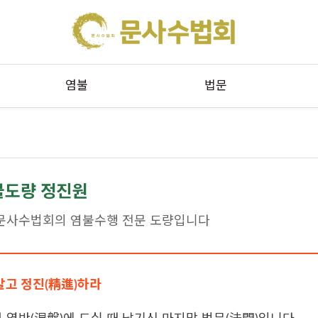
메뉴 건너뛰기
염불
법문
불도량 정진원
문사수법회의 염불수행 전문 도량입니다
말고 정진(精進)하라