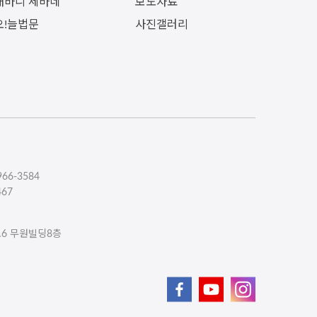
내바니 세바네
보도자료
오!늘법문
사진갤러리
66-3584
467
로6 무원빌딩8층