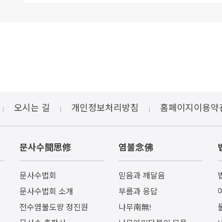
오시는 길
개인정보처리방침
홈페이지이용약
문사수聞思修
염불念佛
문사수법회
믿음과 깨달음
문사수법회 소개
부름과 응답
전수염불도량 정진원
나무南無!