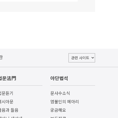
관
법문法門
야단법석
법문듣기
문사수소식
여시아문
염불인의 메아리
물음과 들음
궁금해요