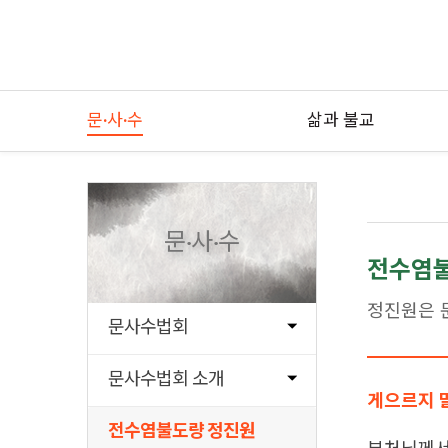
문·사·수
삶과 불교
문·사·수
전수염
정진원은 
문사수법회
문사수법회 소개
게으르지 
전수염불도량 정진원