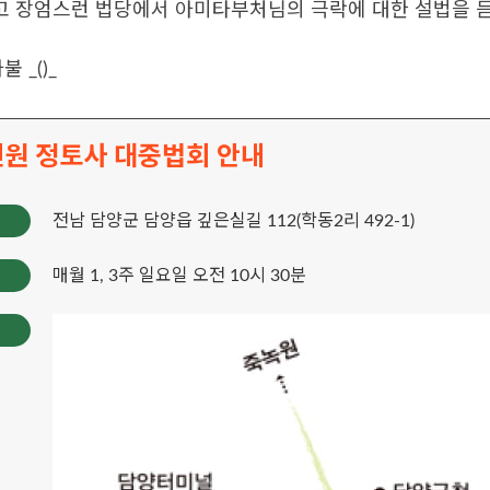
고 장엄스런 법당에서 아미타부처님의 극락에 대한 설법을 
 _()_
원 정토사 대중법회 안내
전남 담양군 담양읍 깊은실길 112(학동2리 492-1)
매월 1, 3주 일요일 오전 10시 30분