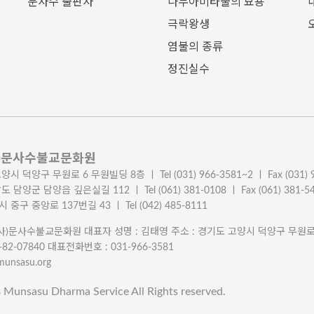
문사수 출판사
나무아미타불의 묘용
극락왕생
염불의 종류
정진실수
사)문사수불교문화원
시 덕양구 무원로 6 무원빌딩 8층 ㅣ Tel (031) 966-3581~2 ㅣ Fax (031) 9
 담양군 담양읍 깊은실길 112 ㅣ Tel (061) 381-0108 ㅣ Fax (061) 381-5
중구 중앙로 137번길 43 ㅣ Tel (042) 485-8111
(사)문사수불교문화원 대표자 성명 : 김태영 주소 : 경기도 고양시 덕양구 무원
2-07840 대표전화번호 : 031-966-3581
munsasu.org
8 Munsasu Dharma Service All Rights reserved.