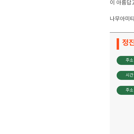
이 아름답
나무아미타불
정진
주소
시간
주소