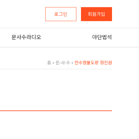
로그인
회원가입
문사수라디오
야단법석
홈
»
문·사·수
»
전수염불도량 정진원