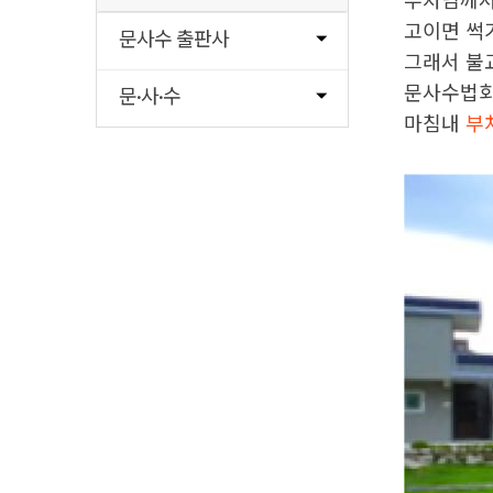
부처님께서
고이면 썩
문사수 출판사
그래서 불
문사수법회
문·사·수
마침내
부