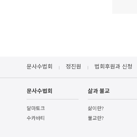
문사수법회
정진원
법회후원과 신청
문사수법회
삶과 불교
달마토크
삶이란?
수카바티
불교란?