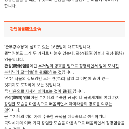
칭명염불을 할 때는 무엇보다 신심을 내서 발원하는 마음이 지극해야
합니다.
관법염불觀法念佛
'관무량수경'에 설하고 있는 16관법이 대표적입니다.
관법염불도 크게 두 가지로 나눌수 있는데, 관상(觀像)염불과 관상(觀想)
염불입니다.
관상(觀像)염불
이란
부처님의 명호를 입으로 칭명하면서 앞에 모셔진
부처님의 모습[像]을 관(觀)하는 것
입니다.
‘관’은 사물의 겉모양만 보는 견(見)과 달리 그 이면에 숨어 있는
것까지도 포착하여 보는 것입니다.
즉
마음으로 자세히 살펴보는 것이 관(觀)
입니다.
관상(觀想) 염불
이란
부처님의 수승한 공덕이나 극락세계의 여러 가지
장엄한 모습을 마음속으로 떠올리면서 아미타불의 명호를 외우는
것
입니다.
곧 부처님의 여러 가지 수승한 공덕을 마음속으로 생각하거나
극락세계의 여러 가지 장엄한 모습을 마음속으로 떠올리면서 칭명염불을