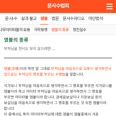
메뉴 건너뛰기
문사수법회
문·사·수
삶과 불교
염불
법문
문사수라디오
야단법석
홈
»
염불의 종류
나무아미타불의 묘용
극락왕생
염불의 종류
정진실수
염불의 종류
부처님을 한시도 잊지 않으려면 …
염불(念佛)
이라 하면 말 그대로
부처님을 마음속으로 오롯이 생각하면서
입으로는 부처님의 명호를 부르는 수행법
을 말합니다.
석가모니 부처님을 마음속으로 생각하면서 그 명호를 부르면 석가모니불
염불이라 하고 아미타 부처님을 마음속으로 생각하면서 그 명호를
부르면 아미타불 염불이라 합니다. 관세음보살이나 지장보살 등의
보살님을 마음속으로 생각하면서 그 명호를 부르는 것 또한 염불이라
합니다.
이 중에서도 특히 아미타부처님에 대한 염불이 염불중에서 가장