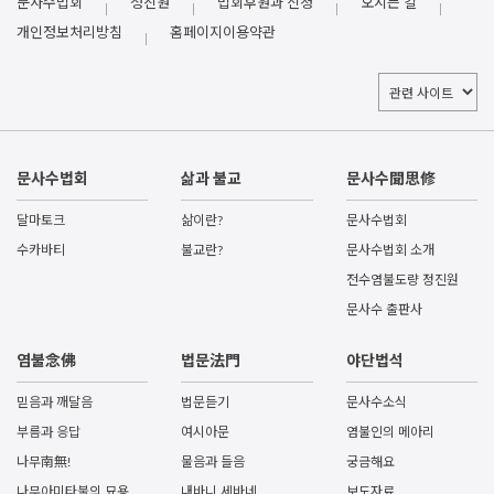
문사수법회
정진원
법회후원과 신청
오시는 길
개인정보처리방침
홈페이지이용약관
문사수법회
삶과 불교
문사수聞思修
달마토크
삶이란?
문사수법회
수카바티
불교란?
문사수법회 소개
전수염불도량 정진원
문사수 출판사
염불念佛
법문法門
야단법석
믿음과 깨달음
법문듣기
문사수소식
부름과 응답
여시아문
염불인의 메아리
나무南無!
물음과 들음
궁금해요
나무아미타불의 묘용
내바니 세바네
보도자료