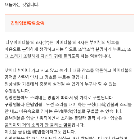
으뜸가는 것입니다.
칭명염불稱名念佛
‘나무아미타불’의 6자(字)든 '아미타불’의 4자든
부처님의 명호를
마음으로 분명하게 생각하고서는 입으로 또박또박 분명하게 부르고, 또
그 소리가 또렷하게 자신의 귀에 들리도록
하는 염불입니다.
낮이나 밤이나 가고 서고 앉고 눕거나 때와 장소를 막론하고 아미타불의
공덕을 찬탄하면서 그 명호를 부르는 것입니다.
일상생활 가운데서 충분히 실천될 수 있기에 누구나 할 수 있는
수행법입니다.
칭명염불에도 소리내는 방법에 따라서 몇 가지로 구별됩니다.
구칭염불
과
은념염불
: 우선
소리를 내어 하는 구칭(口稱)염불
과 소리를
안 내고 마음속으로 염하는 은념(隱念)염불로 구별할 수 있습니다.
은념염불은 입술만 움직이면서 소리는 들릴락 말락 하거나 입술은
움직이되 거의 소리가 안 들리는 염불
입니다.
이것을 금강(金剛)염불이라고도 합니다.