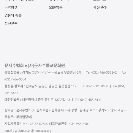
극락왕생
오!늘법문
사진갤러리
염불의 종류
정진실수
문사수법회 • (사)문사수불교문화원
중앙전법원 :
경기도 고양시 덕양구 무원로 6 무원빌딩 8층 ㅣ Tel (031) 966-3581~2 ㅣ Fax
(031) 966-3584
정진원·정토사 :
전라남도 담양군 담양읍 깊은실길 112 ㅣ Tel (061) 381-0108 ㅣ Fax (061)
381-5467
대전전법원 :
대전광역시 중구 중앙로 137번길 43 ㅣ Tel (042) 485-8111
상호명 : 문사수법회·(사)문사수불교문화원 대표자 성명 : 김태영 주소 : 경기도 고양시 덕양구
무원로6 무원빌딩8층
사업자등록번호 : 128-82-07840 대표전화번호 : 031-966-3581
email : webmaster@munsasu.org