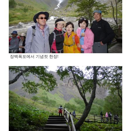
장백폭포에서 기념컷 한장!