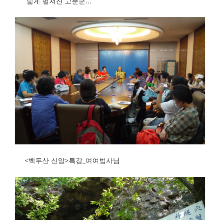
넓게 펼쳐진 고분군...
<백두산 신앙>특강_여여법사님