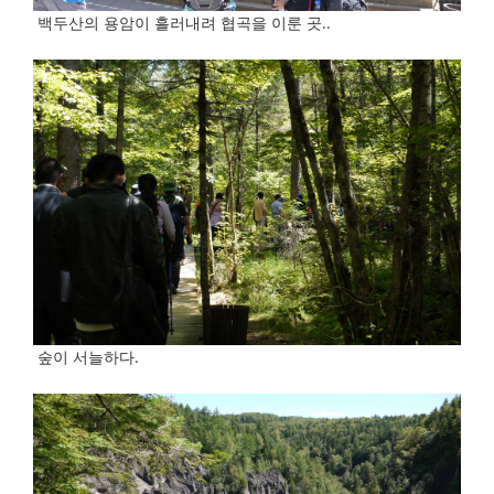
백두산의 용암이 흘러내려 협곡을 이룬 곳..
숲이 서늘하다.