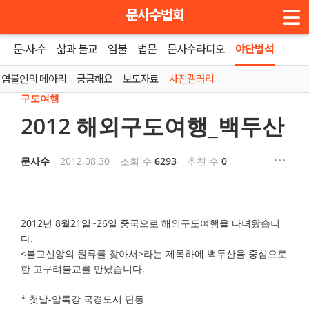
메뉴 건너뛰기
문사수법회
문·사·수
삶과 불교
염불
법문
문사수라디오
야단법석
홈
»
사진갤러리
염불인의 메아리
궁금해요
보도자료
사진갤러리
구도여행
2012 해외구도여행_백두산
문사수
2012.08.30
조회 수
6293
추천 수
0
2012년 8월21일~26일 중국으로 해외구도여행을 다녀왔습니
다.
<불교신앙의 원류를 찾아서>라는 제목하에 백두산을 중심으로
한 고구려불교를 만났습니다.
* 첫날-압록강 국경도시 단동