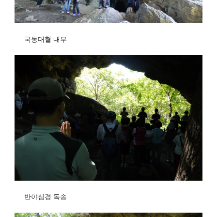
국동대혈 내부
반야심경 독송