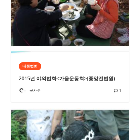
대중법회
2015년 야외법회<가을운동회>(중앙전법원)
문사수
1