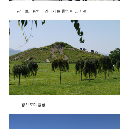
광개토대왕비...안에서는 촬영이 금지됨
광개토대왕릉