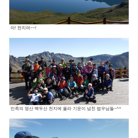
아! 천지여~~!
민족의 영산 백두산 천지에 올라 기운이 넘친 법우님들~^^