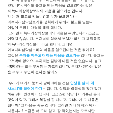
것입니다. 적어도 불교를 믿는 마음을 일으켰다는 것은
‘아뇩다라삼먁삼보리의 마음’을 일으키는 겁니다.
‘너는 왜 불교를 믿느냐?’ 고 누가 물으면 ‘나는
아뇩다라삼먁삼보리를 성취하기 위해서 불교를 믿는다.’
이렇게 분명히 대답을 해야 합니다.
그러면 아뇩다라삼먁삼보리의 마음은 무엇입니까? 조금도
어렵지 않습니다. 부처님이 얻어서 부처가 되신 그 깨달음을
‘아뇩다라삼먁삼보리’ 라고 합니다. 그러면
아뇩다라삼먁삼보리의 마음을 일으킨다는 것은 뭐예요?
그것은
부처를 이루고자 하는 마음을 일으키는
겁니다. 불교는
그것밖에 없어요. 부처되는 길밖에 다른 것은 없습니다. 불교
(佛敎)라는 말은 부처되는 가르침입니다. 부처가 된다는 말은
온 우주의 주인이 된다는 말이죠.
우리가 여기서 놓치지 말아야하는 것은
인생을 살되 ‘왜
사느냐’를 물어야 한다
는 겁니다. 식당과 화장실을 왔다 갔다
하는 것이 인생이 아닙니다. 고급스런 식당에서 기름진 음식
맛있게 먹고, 그래서 화장실 잘 다니고, 그러다가 그 다음은
뭡니까? 그 다음은 죽는 겁니다. 그러면 개나 돼지와 뭐가
다릅니까? 조금은 더 오래 살고, 잘 먹었는지는 모르지만