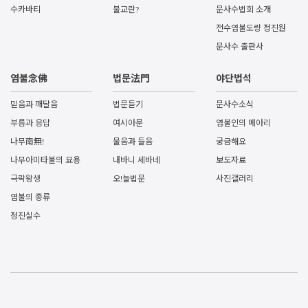
수카바티
불교란?
문사수법회 소개
전수염불도량 정진원
문사수 출판사
염불念佛
법문法門
야단법석
믿음과 깨달음
법문듣기
문사수소식
부름과 응답
여시아문
염불인의 메아리
나무南無!
물음과 들음
궁금해요
나무아미타불의 묘용
내바니 세바네
보도자료
극락왕생
오!늘법문
사진갤러리
염불의 종류
정진실수