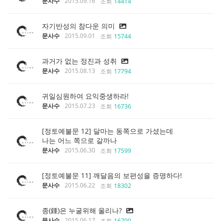
문사수
2015.09.16
조회
14414
자기반성의 참다운 의미
문사수
2015.09.01
조회
15744
과거가 없는 정진과 성취
문사수
2015.08.13
조회
17794
귀일심원하여 요익중생하라!
문사수
2015.07.23
조회
16736
[정토예불문 12] 달마는 동쪽으로 가셨는데
나는 어느 쪽으로 갈까나
문사수
2015.06.30
조회
17599
[정토예불문 11] 깨달음의 보편성을 증명하다!
문사수
2015.06.22
조회
18302
종(鍾)은 누굴위해 울리나?
문사수
2015.06.17
조회
16709