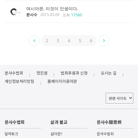
여시아문, 이것이 인생이다.
문사수
2015.03.09
조회
17560
2
3
4
5
6
문사수법회
정진원
법회후원과 신청
오시는 길
개인정보처리방침
홈페이지이용약관
문사수법회
삶과 불교
문사수聞思修
달마토크
삶이란?
문사수법회