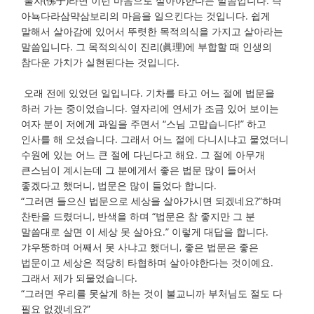
불자(佛子)라면 이런 마음으로 살아야한다는 말씀입니다. 즉
아뇩다라삼먁삼보리의 마음을 일으킨다는 것입니다. 쉽게
말해서 살아감에 있어서 뚜렷한 목적의식을 가지고 살아라는
말씀입니다. 그 목적의식이 진리(眞理)에 부합할 때 인생의
참다운 가치가 실현된다는 것입니다.
오래 전에 있었던 일입니다. 기차를 타고 어느 절에 법문을
하러 가는 중이었습니다. 옆자리에 연세가 조금 있어 보이는
여자 분이 저에게 과일을 주면서 “스님 고맙습니다!” 하고
인사를 해 오셨습니다. 그래서 어느 절에 다니시냐고 물었더니
수원에 있는 어느 큰 절에 다닌다고 해요. 그 절에 아무개
큰스님이 계시는데 그 분에게서 좋은 법문 많이 들어서
좋겠다고 했더니, 법문은 많이 들었다 합니다.
“그러면 들으신 법문으로 세상을 살아가시면 되겠네요?”하며
찬탄을 드렸더니, 반색을 하며 “법문은 참 좋지만 그 분
말씀대로 살면 이 세상 못 살아요.” 이렇게 대답을 합니다.
갸우뚱하며 어째서 못 사냐고 했더니, 좋은 법문은 좋은
법문이고 세상은 적당히 타협하며 살아야한다는 것이예요.
그래서 제가 되물었습니다.
“그러면 우리를 못살게 하는 것이 불교니까 부처님도 절도 다
필요 없겠네요?”