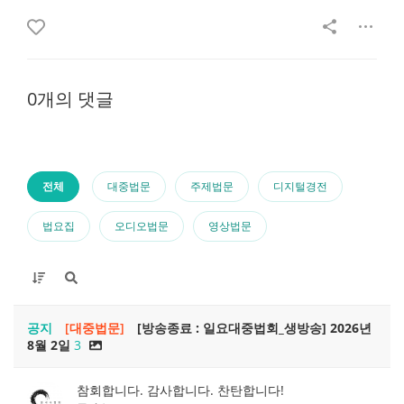
0개의 댓글
전체
대중법문
주제법문
디지털경전
법요집
오디오법문
영상법문
공지
[대중법문]
[방송종료 : 일요대중법회_생방송] 2026년
8월 2일
3
참회합니다. 감사합니다. 찬탄합니다!