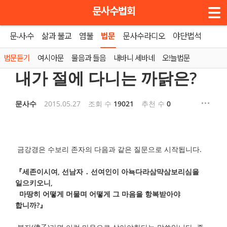
메뉴 건너뛰기
문사수법회
문·사·수
삶과 불교
염불
법문
문사수라디오
야단법석
홈
»
법문듣기
법문듣기
여시아문
물음과 들음
내바니 세바네
오!늘법문
내가 절에 다니는 까닭은?
문사수
2015.05.27
조회 수
19021
추천 수
0
금강경은 수보리 존자의 다음과 같은 질문으로 시작됩니다.
『세존이시여, 선남자 ․ 선여인이 아뇩다라삼먁삼보리심을
일으키오니,
마땅히 어떻게 머물며 어떻게 그 마음을 항복받아야
합니까?』