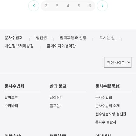
2
3
4
5
6
문사수법회
정진원
법회후원과 신청
오시는 길
개인정보처리방침
홈페이지이용약관
문사수법회
삶과 불교
문사수聞思修
달마토크
삶이란?
문사수법회
수카바티
불교란?
문사수법회 소개
전수염불도량 정진원
문사수 출판사