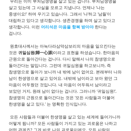
우리는 이미 부처님생명을 살고 있는 겁니다. 부처님생명을
살고 있는데 그 사실을 모르고 지냅니다. 언제나 ‘나는
중생이요!’ 하며 우기고 있습니다. 그래서 ‘나’하고 ‘남들’이
대립하고 있다고 생각합니다. 생존경쟁을 하며 살고 있다고
생각합니다. 이런
어리석은 마음을 항복 받아야
한다는
겁니다.
원효대사께서는 아뇩다라삼먁삼보리의 마음을 일으킨다는
것은
귀일심원(歸一心源)
이라고 표현을 하셨습니다. 한마음의
근원으로 돌아간다는 겁니다. 다시 말해서 나의 참생명으로
돌아간다는 말입니다. 그런데 귀일심원을 하고보니까, 즉
참생명으로 돌아가 보니까 내 밖에 남이 없어요. 본래부터 나와
남이 한생명으로 살고 있어요. 내밖에 남이라고 보아 왔던 그
마음이 어두웠던 것입니다. 내 마음이 어두워서 남이라고
보았던 거지, 원래 남이 없다는 겁니다. 그러니까 ‘귀일심원!’,
참생명의 근원으로 돌아간다는 것은 ‘모든 사람들과 더불어
한생명을 살고 있다.’ 는 명확한 인식입니다.
모든 사람들과 더불어 한생명을 살고 있는 세계에 들어가니까
어떻게 됩니까? 모든 사람들이 가지고 있는 괴로움은 나하고
어떤 관계죠? 그게 바로 나의 괴로움이에요. 모든 사람의