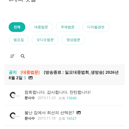
전체
대중법문
주제법문
디지털경전
법요집
오디오법문
영상법문
공지
[대중법문]
[방송종료 : 일요대중법회_생방송] 2026년
8월 2일
3
참회합니다. 감사합니다. 찬탄합니다!
문사수
2015.11.23
조회
15640
불난 집에서 최선의 선택은?
문사수
2015.11.10
조회
16527