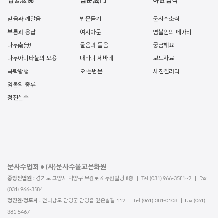
염불念佛
법문法門
야단법석
믿음과 깨달음
법문듣기
문사수소식
부름과 응답
여시아문
염불인의 메아리
나무南無!
물음과 들음
궁금해요
나무아미타불의 묘용
내바니 세바네
보도자료
극락왕생
오!늘법문
사진갤러리
염불의 종류
정진실수
문사수법회 • (사)문사수불교문화원
중앙전법원 :
경기도 고양시 덕양구 무원로 6 무원빌딩 8층 ㅣ Tel (031) 966-3581~2 ㅣ Fax
(031) 966-3584
정진원·정토사 :
전라남도 담양군 담양읍 깊은실길 112 ㅣ Tel (061) 381-0108 ㅣ Fax (061)
381-5467