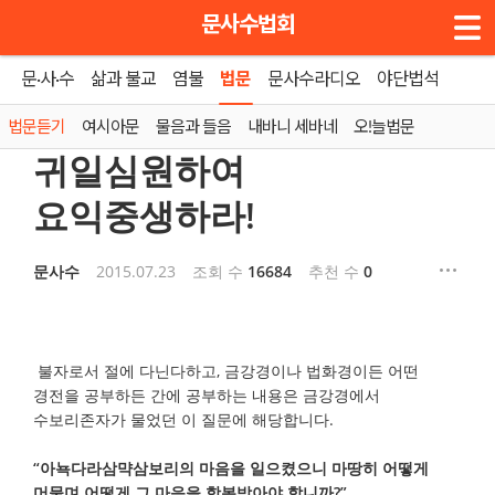
메뉴 건너뛰기
문사수법회
문·사·수
삶과 불교
염불
법문
문사수라디오
야단법석
홈
»
법문듣기
법문듣기
여시아문
물음과 들음
내바니 세바네
오!늘법문
귀일심원하여
요익중생하라!
문사수
2015.07.23
조회 수
16684
추천 수
0
불자로서 절에 다닌다하고, 금강경이나 법화경이든 어떤
경전을 공부하든 간에 공부하는 내용은 금강경에서
수보리존자가 물었던 이 질문에 해당합니다.
“아뇩다라삼먁삼보리의 마음을 일으켰으니 마땅히 어떻게
머물며 어떻게 그 마음을 항복받아야 합니까?”