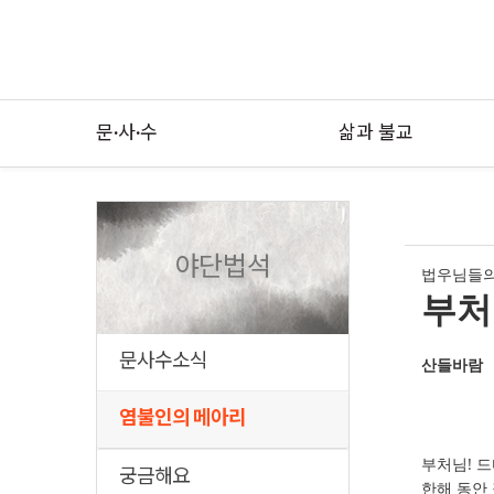
문·사·수
삶과 불교
야단법석
법우님들의
부처
문사수소식
산들바람
염불인의 메아리
부처님! 
궁금해요
한해 동안