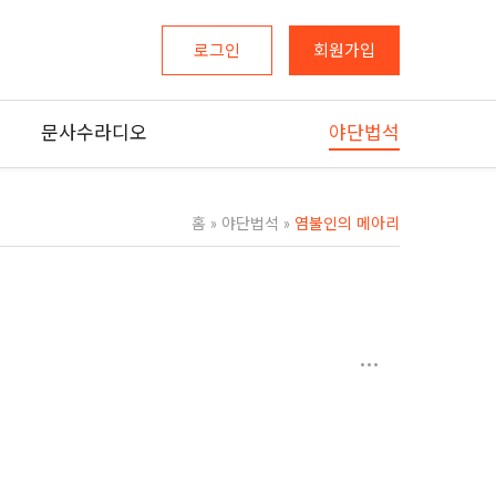
로그인
회원가입
문사수라디오
야단법석
홈
»
야단법석
»
염불인의 메아리