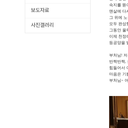
속지를 뜯
보도자료
맨살에 다
그 위에 
모두 완성
사진갤러리
그동안 울
이제 천정
등공양을 
부처님! 저
반짝반짝, 
힘들어서 
마음은 기
부처님~ 어