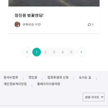
정진원 벚꽃앤딩!
유화선순 수안
1
1
2
3
4
5
문사수법회
정진원
법회후원과 신청
오시는 길
개인정보처리방침
홈페이지이용약관