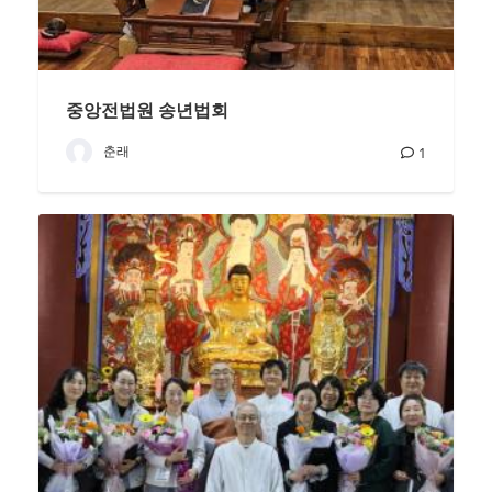
중앙전법원 송년법회
춘래
1