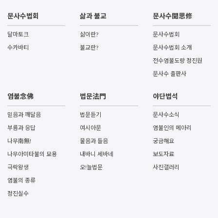
문사수법회
삶과 불교
문사수聞思修
달마토크
삶이란?
문사수법회
수카바티
불교란?
문사수법회 소개
전수염불도량 정진원
문사수 출판사
염불念佛
법문法門
야단법석
믿음과 깨달음
법문듣기
문사수소식
부름과 응답
여시아문
염불인의 메아리
나무南無!
물음과 들음
궁금해요
나무아미타불의 묘용
내바니 세바네
보도자료
극락왕생
오!늘법문
사진갤러리
염불의 종류
정진실수