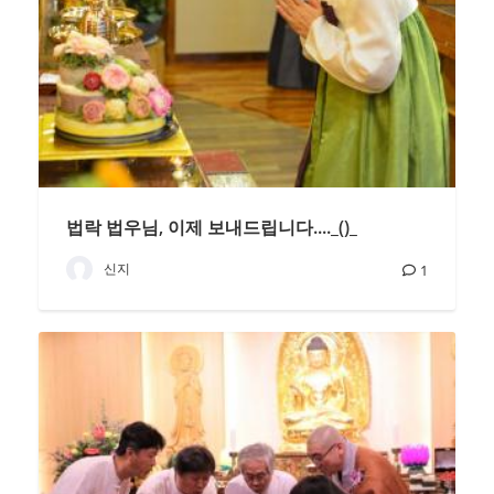
법락 법우님, 이제 보내드립니다...._()_
신지
1