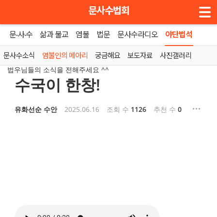
메뉴 건너뛰기
문사수법회
문·사·수
삶과 불교
염불
법문
문사수라디오
야단법석
홈
»
염불인의 메아리
문사수소식
염불인의 메아리
궁금해요
보도자료
사진갤러리
법우님들의 소식을 전해주세요 ^^
수국이 한창!
유화선순 수안
2025.06.16
조회 수
1126
추천 수
0