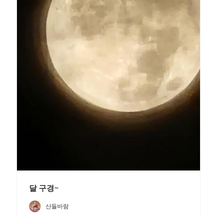
달 구경~
산들바람